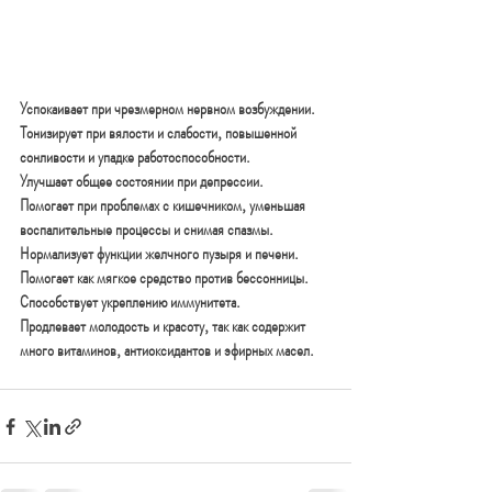
Успокаивает при чрезмерном нервном возбуждении.
Тонизирует при вялости и слабости, повышенной 
сонливости и упадке работоспособности.
Улучшает общее состоянии при депрессии.
Помогает при проблемах с кишечником, уменьшая 
воспалительные процессы и снимая спазмы.
Нормализует функции желчного пузыря и печени.
Помогает как мягкое средство против бессонницы.
Способствует укреплению иммунитета.
Продлевает молодость и красоту, так как содержит 
много витаминов, антиоксидантов и эфирных масел.