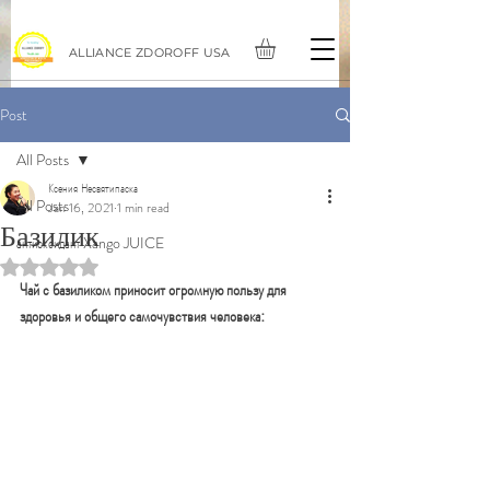
ALLIANCE ZDOROFF USA
Post
All Posts
Ксения Несвятипаска
All Posts
Jan 16, 2021
1 min read
Базилик
антиоксидант Xango JUICE
Rated NaN out of 5 stars.
Чай с базиликом приносит огромную пользу для 
здоровья и общего самочувствия человека: