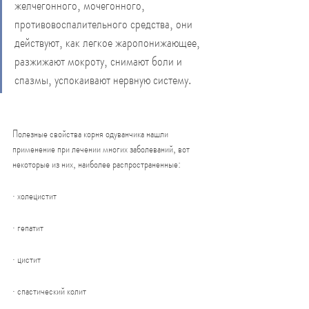
желчегонного, мочегонного, 
противовоспалительного средства, они 
действуют, как легкое жаропонижающее, 
разжижают мокроту, снимают боли и 
спазмы, успокаивают нервную систему.
Полезные свойства корня одуванчика нашли 
применение при лечении многих заболеваний, вот 
некоторые из них, наиболее распространенные:
· холецистит
· гепатит
· цистит
· спастический колит