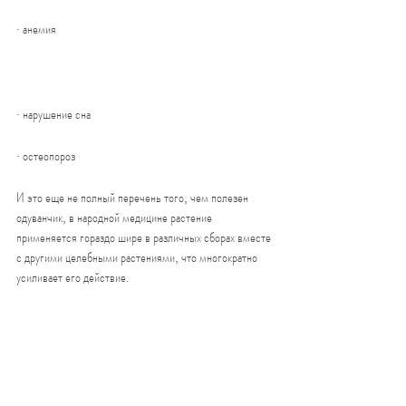
· анемия
· нарушение сна
· остеопороз
И это еще не полный перечень того, чем полезен 
одуванчик, в народной медицине растение 
применяется гораздо шире в различных сборах вместе 
с другими целебными растениями, что многократно 
усиливает его действие.