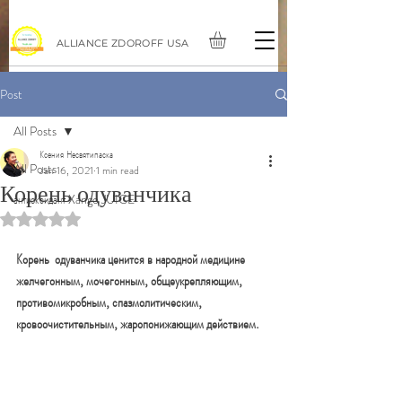
ALLIANCE ZDOROFF USA
Post
All Posts
Ксения Несвятипаска
All Posts
Jan 16, 2021
1 min read
Корень одуванчика
антиоксидант Xango JUICE
Rated NaN out of 5 stars.
Корень  одуванчика ценится в народной медицине 
желчегонным, мочегонным, общеукрепляющим, 
противомикробным, спазмолитическим, 
кровоочистительным, жаропонижающим действием.