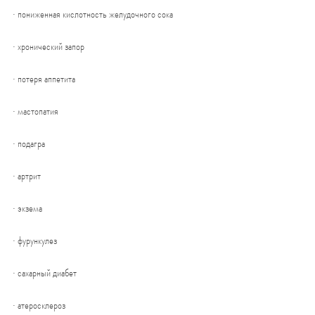
· пониженная кислотность желудочного сока
· хронический запор
· потеря аппетита
· мастопатия
· подагра
· артрит
· экзема
· фурункулез
· сахарный диабет
· атеросклероз