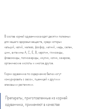
В состав корней одуванчика входят десятки полезных 
для нашего здоровья веществ, среди которых 
кальций, калий, железо, фосфор, магний, медь, селен, 
цинк, витамины А, С, Е, В, каротин, гликозиды, 
флавоноиды, полисахариды, инулин, холин, сахароза, 
органические кислоты и многое другое.
Корни одуванчика по содержанию белка могут 
конкурировать с овсом, пшеницей и другими 
злаковыми растениями.
Препараты, приготовленные из корней 
одуванчика, применяют в качестве 