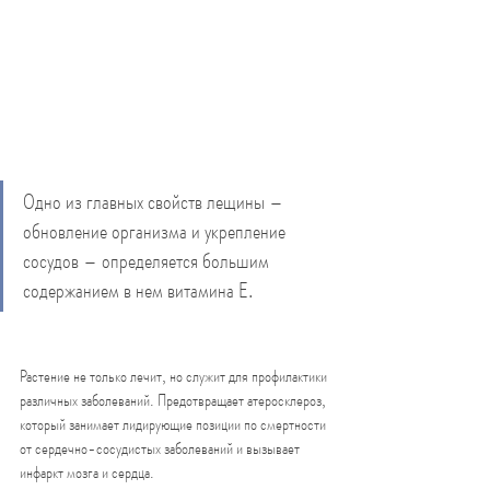
Одно из главных свойств лещины – 
обновление организма и укрепление 
сосудов – определяется большим 
содержанием в нем витамина Е. 
Растение не только лечит, но служит для профилактики 
различных заболеваний. Предотвращает атеросклероз, 
который занимает лидирующие позиции по смертности 
от сердечно-сосудистых заболеваний и вызывает 
инфаркт мозга и сердца.