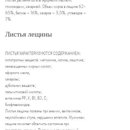
гликозидами, сахарозой. Объем жиров в лещине 62-
65%, белков – 16%, сахаров – 3,5%, углеводов – 
7%.
Листья лещины
ЛИСТЬЯ ХАРАКТЕРИЗУЮТСЯ СОДЕРЖАНИЕМ:
липотропных веществ: метионина, холина, лецитина;
ненасыщенных жирных кислот;
эфирного масла;
сахарозы;
дубильных веществ;
пальмитиновой кислоты;
витаминов РР, К, В1, В2, С;
биофлавоноидов.
Листья лещины полезны при анемии, авитаминозе, 
неустойчивом стуле, нарушении аппетита. Мужчинам 
лещина помогает облегчить состояние при 
простатите, аденоме. Листья имеют мочегонный 