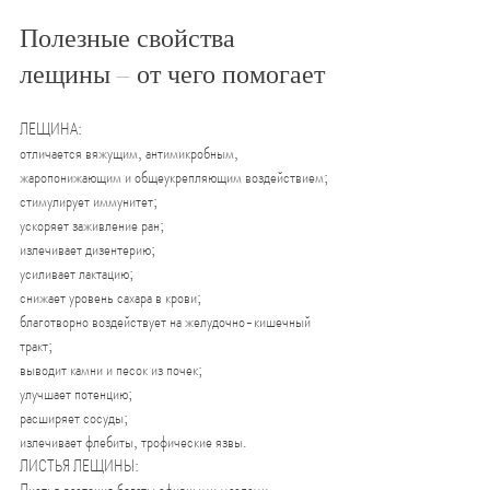
Полезные свойства 
лещины – от чего помогает
ЛЕЩИНА:
отличается вяжущим, антимикробным, 
жаропонижающим и общеукрепляющим воздействием;
стимулирует иммунитет;
ускоряет заживление ран;
излечивает дизентерию;
усиливает лактацию;
снижает уровень сахара в крови;
благотворно воздействует на желудочно-кишечный 
тракт;
выводит камни и песок из почек;
улучшает потенцию;
расширяет сосуды;
излечивает флебиты, трофические язвы.
ЛИСТЬЯ ЛЕЩИНЫ:
Листья растения богаты эфирными маслами, 