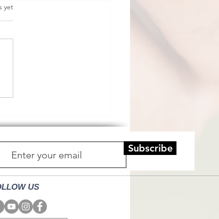
s yet
horn.
Subscribe
OLLOW US