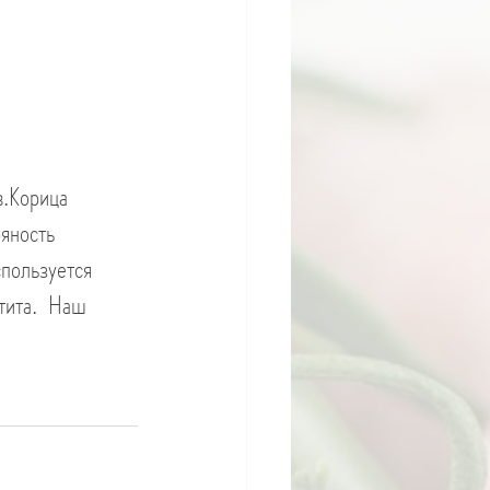
в.Корица 
яность 
пользуется 
ита.  Наш 