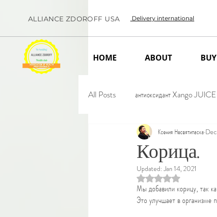
ALLIANCE ZDOROFF USA
Delivery international
HOME
ABOUT
BUY
All Posts
антиоксидант Xango JUICE
Ксения Несвятипаска
Dec
Корица.
Updated:
Jan 14, 2021
Rated NaN out of 5 
Мы добавили корицу, так ка
Это улучшает в организме 