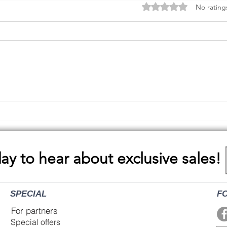
Rated 0 out of 5 stars.
No rating
Rosemary
Hawt
day to hear about exclusive sales!
SPECIAL
F
For partners
Special offers